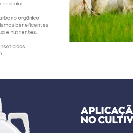
radicular.
arbono orgânico
nismos beneficentes.
a e nutrientes.
inseticidas
o.
APLICAÇÃ
NO CULTI